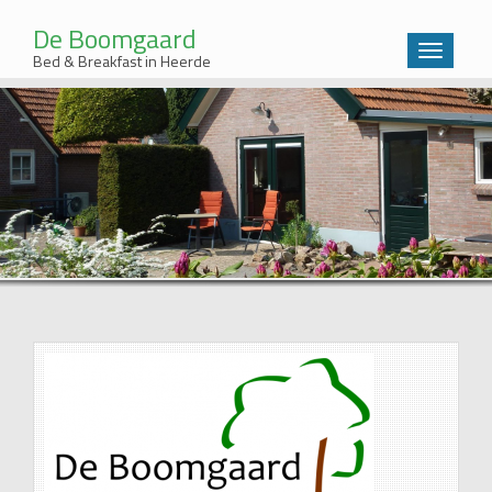
De Boomgaard
Wissel
Bed & Breakfast in Heerde
navigatie
Sla
over
en
ga
meteen
naar
de
inhoud