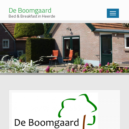
De Boomgaard
Wissel
Bed & Breakfast in Heerde
navigatie
Sla
over
en
ga
meteen
naar
de
inhoud